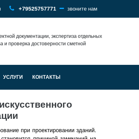
+79525757771
м
звоните нам
ектной документации, экспертиза отдельных
за и проверка достоверности сметной
УСЛУГИ
КОНТАКТЫ
искусственного
ации
ование при проектировании зданий.
становится причиной замечаний на