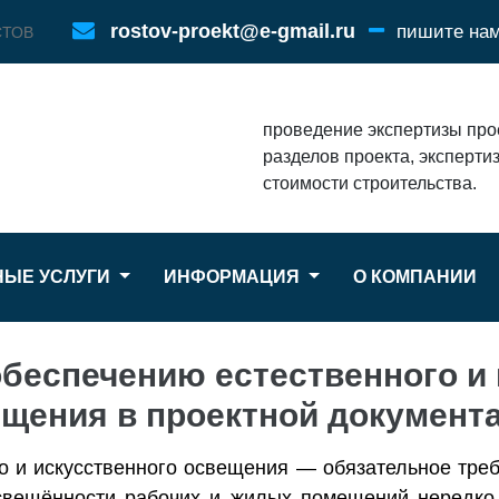
rostov-proekt@e-gmail.ru
пишите на
СТОВ
проведение экспертизы про
разделов проекта, эксперти
стоимости строительства.
НЫЕ УСЛУГИ
ИНФОРМАЦИЯ
О КОМПАНИИ
беспечению естественного и 
щения в проектной документ
о и искусственного освещения — обязательное треб
свещённости рабочих и жилых помещений нередко 